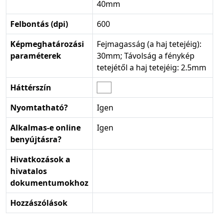
40mm
Felbontás (dpi)
600
Képmeghatározási
Fejmagasság (a haj tetejéig):
paraméterek
30mm; Távolság a fénykép
tetejétől a haj tetejéig: 2.5mm
Háttérszín
Nyomtatható?
Igen
Alkalmas-e online
Igen
benyújtásra?
Hivatkozások a
hivatalos
dokumentumokhoz
Hozzászólások