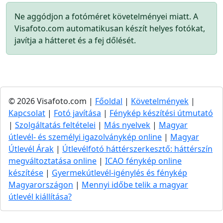
Ne aggódjon a fotóméret követelményei miatt. A
Visafoto.com automatikusan készít helyes fotókat,
javítja a hátteret és a fej dőlését.
© 2026 Visafoto.com |
Főoldal
|
Követelmények
|
Kapcsolat
|
Fotó javítása
|
Fénykép készítési útmutató
|
Szolgáltatás feltételei
|
Más nyelvek
|
Magyar
útlevél- és személyi igazolványkép online
|
Magyar
Útlevél Árak
|
Útlevélfotó háttérszerkesztő: háttérszín
megváltoztatása online
|
ICAO fénykép online
készítése
|
Gyermekútlevél-igénylés és fénykép
Magyarországon
|
Mennyi időbe telik a magyar
útlevél kiállítása?