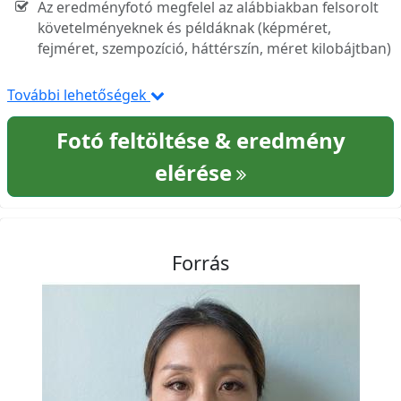
Az eredményfotó megfelel az alábbiakban felsorolt
követelményeknek és példáknak (képméret,
fejméret, szempozíció, háttérszín, méret kilobájtban)
További lehetőségek
Fotó feltöltése & eredmény
elérése
Forrás