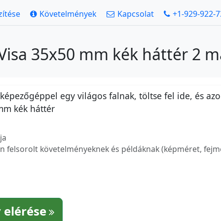
zítése
Követelmények
Kapcsolat
+1-929-922-
 Visa 35x50 mm kék háttér 2 m
épezőgéppel egy világos falnak, töltse fel ide, és azo
mm kék háttér
ja
 felsorolt követelményeknek és példáknak (képméret, fejmé
 elérése