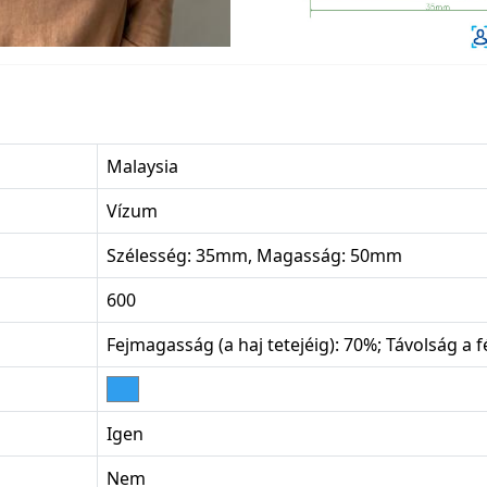
Malaysia
Vízum
Szélesség: 35mm, Magasság: 50mm
600
Fejmagasság (a haj tetejéig): 70%; Távolság a f
Igen
Nem