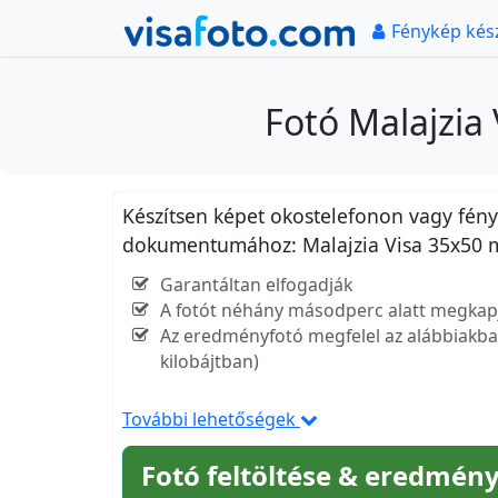
Fénykép kés
Fotó Malajzia
Készítsen képet okostelefonon vagy fényk
dokumentumához: Malajzia Visa 35x50 
Garantáltan elfogadják
A fotót néhány másodperc alatt megkap
Az eredményfotó megfelel az alábbiakban
kilobájtban)
További lehetőségek
Fotó feltöltése & eredmény