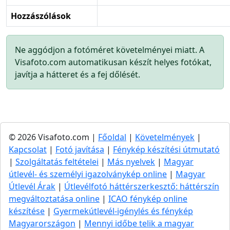
Hozzászólások
Ne aggódjon a fotóméret követelményei miatt. A
Visafoto.com automatikusan készít helyes fotókat,
javítja a hátteret és a fej dőlését.
© 2026 Visafoto.com |
Főoldal
|
Követelmények
|
Kapcsolat
|
Fotó javítása
|
Fénykép készítési útmutató
|
Szolgáltatás feltételei
|
Más nyelvek
|
Magyar
útlevél- és személyi igazolványkép online
|
Magyar
Útlevél Árak
|
Útlevélfotó háttérszerkesztő: háttérszín
megváltoztatása online
|
ICAO fénykép online
készítése
|
Gyermekútlevél-igénylés és fénykép
Magyarországon
|
Mennyi időbe telik a magyar