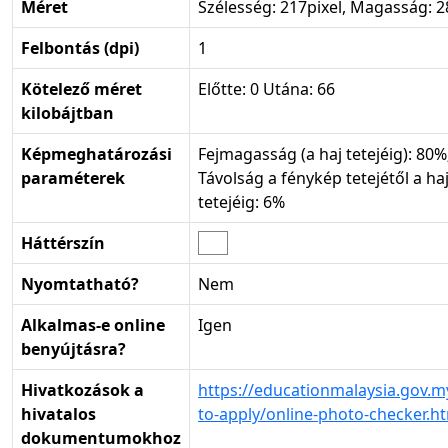
Méret
Szélesség: 217pixel, Magasság: 2
Felbontás (dpi)
1
Kötelező méret
Előtte: 0 Utána: 66
kilobájtban
Képmeghatározási
Fejmagasság (a haj tetejéig): 80%
paraméterek
Távolság a fénykép tetejétől a ha
tetejéig: 6%
Háttérszín
Nyomtatható?
Nem
Alkalmas-e online
Igen
benyújtásra?
Hivatkozások a
https://educationmalaysia.gov.
hivatalos
to-apply/online-photo-checker.ht
dokumentumokhoz