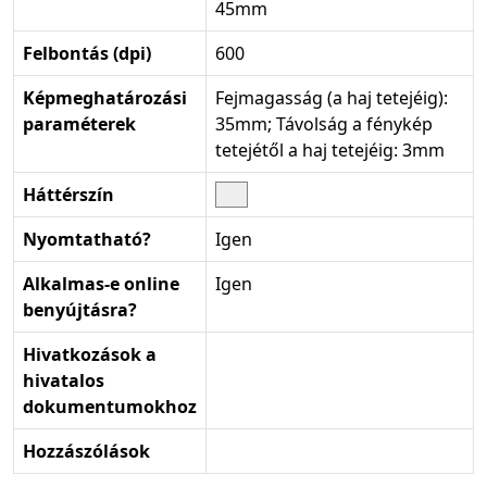
45mm
Felbontás (dpi)
600
Képmeghatározási
Fejmagasság (a haj tetejéig):
paraméterek
35mm; Távolság a fénykép
tetejétől a haj tetejéig: 3mm
Háttérszín
Nyomtatható?
Igen
Alkalmas-e online
Igen
benyújtásra?
Hivatkozások a
hivatalos
dokumentumokhoz
Hozzászólások