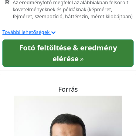
Az eredményfotó megfelel az alábbiakban felsorolt
követelményeknek és példáknak (képméret,
fejméret, szempozíció, háttérszín, méret kilobájtban)
További lehetőségek
Fotó feltöltése & eredmény
elérése
Forrás