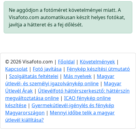
Ne aggódjon a fotóméret követelményei miatt. A
Visafoto.com automatikusan készít helyes fotókat,
javítja a hátteret és a fej dőlését.
© 2026 Visafoto.com |
Főoldal
|
Követelmények
|
Kapcsolat
|
Fotó javítása
|
Fénykép készítési útmutató
|
Szolgáltatás feltételei
|
Más nyelvek
|
Magyar
útlevél- és személyi igazolványkép online
|
Magyar
Útlevél Árak
|
Útlevélfotó háttérszerkesztő: háttérszín
megváltoztatása online
|
ICAO fénykép online
készítése
|
Gyermekútlevél-igénylés és fénykép
Magyarországon
|
Mennyi időbe telik a magyar
útlevél kiállítása?