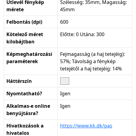
Útlevél fénykép
Szélesség: 35mm, Magasság:
mérete
45mm
Felbontás (dpi)
600
Kötelező méret
Előtte: 0 Utána: 300
kilobájtban
Képmeghatározási
Fejmagasság (a haj tetejéig):
paraméterek
57%; Távolság a fénykép
tetejétől a haj tetejéig: 14%
Háttérszín
Nyomtatható?
Igen
Alkalmas-e online
Igen
benyújtásra?
Hivatkozások a
https://www.kk.dk/pas
hivatalos