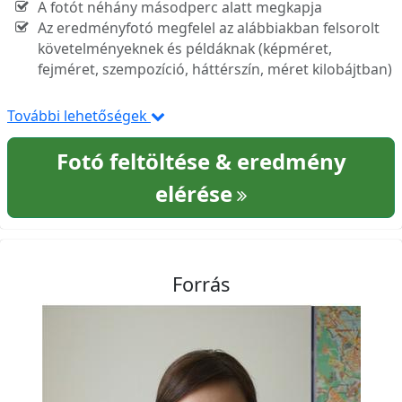
A fotót néhány másodperc alatt megkapja
Az eredményfotó megfelel az alábbiakban felsorolt
követelményeknek és példáknak (képméret,
fejméret, szempozíció, háttérszín, méret kilobájtban)
További lehetőségek
Fotó feltöltése & eredmény
elérése
Forrás