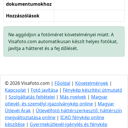
dokumentumokhoz
Hozzászólások
Ne aggódjon a fotóméret követelményei miatt. A
Visafoto.com automatikusan készít helyes fotókat,
javítja a hátteret és a fej dőlését.
© 2026 Visafoto.com |
Főoldal
|
Követelmények
|
Kapcsolat
|
Fotó javítása
|
Fénykép készítési útmutató
|
Szolgáltatás feltételei
|
Más nyelvek
|
Magyar
útlevél- és személyi igazolványkép online
|
Magyar
Útlevél Árak
|
Útlevélfotó háttérszerkesztő: háttérszín
megváltoztatása online
|
ICAO fénykép online
készítése
|
Gyermekútlevél-igénylés és fénykép