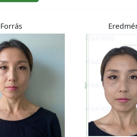
Forrás
Eredmé