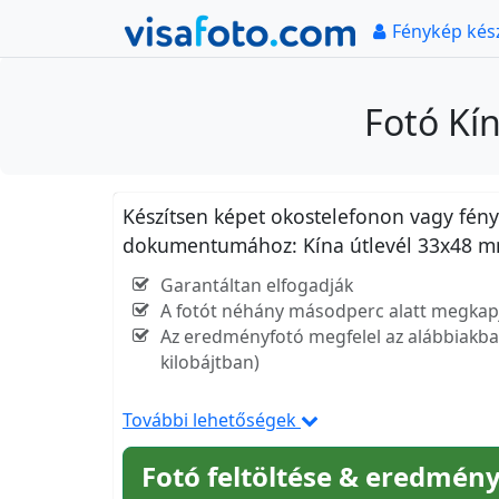
Fénykép kés
Fotó Kí
Készítsen képet okostelefonon vagy fényk
dokumentumához: Kína útlevél 33x48 
Garantáltan elfogadják
A fotót néhány másodperc alatt megkap
Az eredményfotó megfelel az alábbiakban
kilobájtban)
További lehetőségek
Fotó feltöltése & eredmény