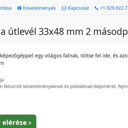
zítése
Követelmények
Kapcsolat
+1-929-922-
na útlevél 33x48 mm 2 másodpe
épezőgéppel egy világos falnak, töltse fel ide, és azo
mm
ja
 felsorolt követelményeknek és példáknak (képméret, fejmé
 elérése