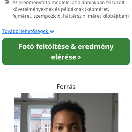
Az eredményfotó megfelel az alábbiakban felsorolt
követelményeknek és példáknak (képméret,
fejméret, szempozíció, háttérszín, méret kilobájtban)
További lehetőségek
Fotó feltöltése & eredmény
elérése
Forrás