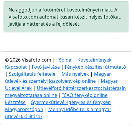
Ne aggódjon a fotóméret követelményei miatt. A
Visafoto.com automatikusan készít helyes fotókat,
javítja a hátteret és a fej dőlését.
© 2026 Visafoto.com |
Főoldal
|
Követelmények
|
Kapcsolat
|
Fotó javítása
|
Fénykép készítési útmutató
|
Szolgáltatás feltételei
|
Más nyelvek
|
Magyar
útlevél- és személyi igazolványkép online
|
Magyar
Útlevél Árak
|
Útlevélfotó háttérszerkesztő: háttérszín
megváltoztatása online
|
ICAO fénykép online
készítése
|
Gyermekútlevél-igénylés és fénykép
Magyarországon
|
Mennyi időbe telik a magyar
útlevél kiállítása?